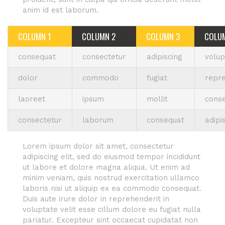
anim id est laborum.
COLUMN 1
COLUMN 2
COLUMN 3
COLU
consequat
consectetur
adipiscing
volup
dolor
commodo
fugiat
repre
laoreet
ipsum
mollit
conse
consectetur
laborum
consequat
adipi
Lorem ipsum dolor sit amet, consectetur
adipiscing elit, sed do eiusmod tempor incididunt
ut labore et dolore magna aliqua. Ut enim ad
minim veniam, quis nostrud exercitation ullamco
laboris nisi ut aliquip ex ea commodo consequat.
Duis aute irure dolor in reprehenderit in
voluptate velit esse cillum dolore eu fugiat nulla
pariatur. Excepteur sint occaecat cupidatat non